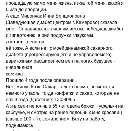
прошедшую мимо меня жизнь, из-за той меня, какой я
была до операции.
А еще Мирончак Инна Бенционовна
(Заведующая диабет центром г. Кемерово) сказала
мне: "Справишься с лишним весом, победишь диабет
и гипертонию, а они подружки глаукомы,
соответственно и
её тоже. А если нет, с моей динамикой сахарного
диабета (прогрессирующего и не управляемого),
варикозным расширением вен на ногах будущее -
инвалидная
коляска".
Прошло 4 года после операции.
Вес: минус 65 кг. Сахар: только норма, но может и
немного упасть, тогда конфетки и сахар, которые не
ела 3 года. Давление: 130/80/65.
А я в свои неполные 55 лет одела брюки, туфельки на
каблучке, и смотрю на ранее подобных мне красавиц
(свыше 100 кг) с сожалением. Бегу на работу,
поднимаюсь